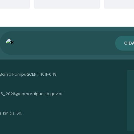
CID
, Bairro Pampuã
CEP: 14611-049
25_2026@camaraipua.sp.gov.br
 13h às 16h.