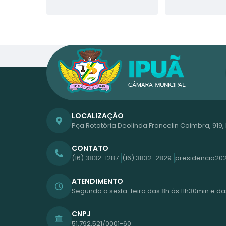
LOCALIZAÇÃO
Pça Rotatória Deolinda Francelin Coimbra, 919
CONTATO
(16) 3832-1287
(16) 3832-2829
presidencia20
ATENDIMENTO
Segunda a sexta-feira das 8h às 11h30min e das
CNPJ
51.792.521/0001-60