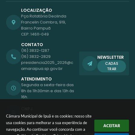
LOCALIZAÇÃO
Pça Rotatória Deolinda
Francelin Coimbra, 919,
Bairro Pampuã
CEP: 14611-049
CONTATO
(16) 3832-1287
(16) 3832-2829
NEWSLETTER
presidencia2025_2026@c
CADAS
amaraipua.sp.gov.br
TRAR
ATENDIMENTO
Segunda a sexta-feira das
8h às 11h30min e das 13h às
16h.
CNPJ
51.792.521/0001-60
Câmara Municipal de Ipuã e os cookies: nosso site
usa cookies para melhorar a sua experiência de
ACEITAR
navegação. Ao continuar você concorda com a
Versão do Sistema:
3.5.3 - 19/06/2026