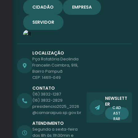
CIDADÃO
EMPRESA
SERVIDOR
LOCALIZAÇÃO
Pça Rotatória Deolinda
Francelin Coimbra, 919,
Bairro Pampuã
CEP: 14611-049
CONTATO
(16) 3832-1287
NEWSLETT
(16) 3832-2829
ER
presidencia2025_2026
CAD
@camaraipua.sp.gov.br
AST
RAR
ATENDIMENTO
Segunda a sexta-feira
das 8h às 11h30min e