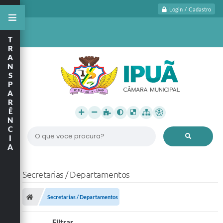
Login / Cadastro
T
R
A
N
S
P
A
R
Ê
N
C
O que voce procura?
I
A
Secretarias / Departamentos
Secretarias / Departamentos
Filtrar