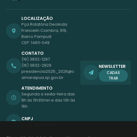
LOCALIZAÇÃO
Pça Rotatória Deolinda
Francelin Coimbra, 919,
Bairro Pampuã
CEP: 14611-049
CONTATO
(16) 3832-1287
(16) 3832-2829
NEWSLETTER
presidencia2025_2026@c
CADAS
amaraipua.sp.gov.br
TRAR
ATENDIMENTO
Segunda a sexta-feira das
8h às 11h30min e das 13h às
16h.
CNPJ
51.792.521/0001-60