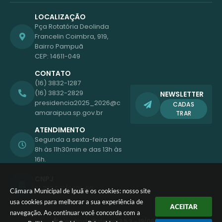
LOCALIZAÇÃO
Pça Rotatória Deolinda
Francelin Coimbra, 919,
Bairro Pampuã
CEP: 14611-049
CONTATO
(16) 3832-1287
(16) 3832-2829
NEWSLETTER
presidencia2025_2026@c
CADAS
amaraipua.sp.gov.br
TRAR
ATENDIMENTO
Segunda a sexta-feira das
8h às 11h30min e das 13h às
16h.
CNPJ
51.792.521/0001-60
Câmara Municipal de Ipuã e os cookies: nosso site
usa cookies para melhorar a sua experiência de
ACEITAR
navegação. Ao continuar você concorda com a
Versão do Sistema:
3.5.3 - 19/06/2026